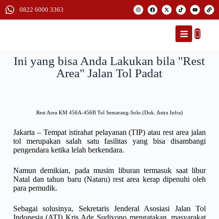
0822 6000 3363
Ini yang bisa Anda Lakukan bila "Rest
Area" Jalan Tol Padat
Rest Area KM 456A-456B Tol Semarang-Solo.(Dok. Astra Infra)
Jakarta – Tempat istirahat pelayanan (TIP) atau rest area jalan
tol merupakan salah satu fasilitas yang bisa disambangi
pengendara ketika lelah berkendara.
Namun demikian, pada musim liburan termasuk saat libur
Natal dan tahun baru (Nataru) rest area kerap dipenuhi oleh
para pemudik.
Sebagai solusinya, Sekretaris Jenderal Asosiasi Jalan Tol
Indonesia (ATI) Kris Ade Sudiyono mengatakan, masyarakat